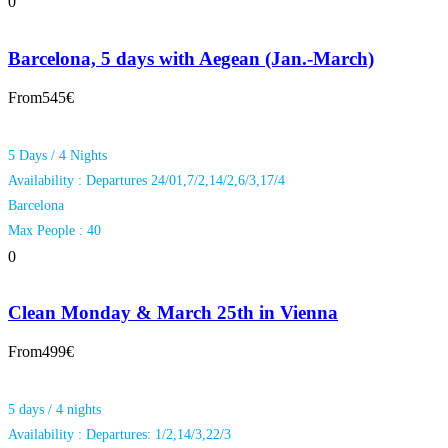
0
Barcelona, 5 days with Aegean (Jan.-March)
From
545€
5 Days / 4 Nights
Availability : Departures 24/01,7/2,14/2,6/3,17/4
Barcelona
Max People : 40
0
Clean Monday & March 25th in Vienna
From
499€
5 days / 4 nights
Availability : Departures: 1/2,14/3,22/3