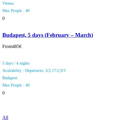
Vienna
Max People : 40
0
Budapest, 5 days (February – March)
From
485€
5 days / 4 nights
Availability : Departures: 3/2,17/2,9/3
Budapest
Max People : 40
0
All