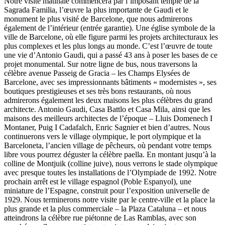
Notre visite matinale commencera par l’imposant temple de la
Sagrada Familia, l’œuvre la plus importante de Gaudi et le
monument le plus visité de Barcelone, que nous admirerons
également de l’intérieur (entrée garantie). Une église symbole de la
ville de Barcelone, où elle figure parmi les projets architecturaux les
plus complexes et les plus longs au monde. C’est l’œuvre de toute
une vie d’Antonio Gaudi, qui a passé 43 ans à poser les bases de ce
projet monumental. Sur notre ligne de bus, nous traversons la
célèbre avenue Passeig de Gracia – les Champs Elysées de
Barcelone, avec ses impressionnants bâtiments « modernistes », ses
boutiques prestigieuses et ses très bons restaurants, où nous
admirerons également les deux maisons les plus célèbres du grand
architecte. Antonio Gaudi, Casa Battlo et Casa Mila, ainsi que les
maisons des meilleurs architectes de l’époque – Lluis Domenech I
Montaner, Puig I Cadafalch, Enric Sagnier et bien d’autres. Nous
continuerons vers le village olympique, le port olympique et la
Barceloneta, l’ancien village de pêcheurs, où pendant votre temps
libre vous pourrez déguster la célèbre paella. En montant jusqu’à la
colline de Montjuik (colline juive), nous verrons le stade olympique
avec presque toutes les installations de l’Olympiade de 1992. Notre
prochain arrêt est le village espagnol (Poble Espanyol), une
miniature de l’Espagne, construit pour l’exposition universelle de
1929. Nous terminerons notre visite par le centre-ville et la place la
plus grande et la plus commerciale – la Plaza Cataluna – et nous
atteindrons la célèbre rue piétonne de Las Ramblas, avec son