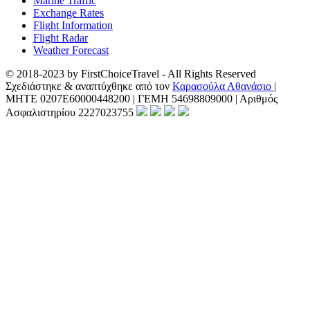
Marine Traffic
Exchange Rates
Flight Information
Flight Radar
Weather Forecast
© 2018-2023 by FirstChoiceTravel - All Rights Reserved
Σχεδιάστηκε & αναπτύχθηκε από τον
Καρασούλα Αθανάσιο
|
ΜΗΤΕ 0207Ε60000448200 | ΓΕΜΗ 54698809000 | Αριθμός
Ασφαλιστηρίου 2227023755