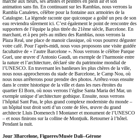
marché aux fleurs, ses artistes et peintres en plein air et son
animation sans fin. En continuant sur les Ramblas, nous verrons la
Rambla Canaletes, célèbre pour la fontaine aux armoiries de la
Catalogne. La légende raconte que quiconque a goûté un peu de son
eau reviendra sûrement ici. C’est également le point de rencontre des
supporters de l’équipe la plus titrée du 21ème siècle, Barcelone. En
marchant, et à peu près au milieu des Ramblas, nous verrons la
Plaza Real, une place de manoir classique, où vous pourrez déguster
votre café. Pour l’après-midi, nous vous proposons une visite guidée
facultative de « l’autre Barcelone ». Nous verrons le célèbre Parque
Guel, une œuvre d’Antonio Gaudi, un exemple de l’harmonie entre
la nature et l’architecture, déclaré site du patrimoine mondial de
l’UNESCO. En traversant les banlieues les plus chères de la ville,
nous nous approcherons du stade de Barcelone, le Camp Nou, où
nous nous arrêterons pour prendre des photos. Arrêtez-vous ensuite
dans le centre historique de la ville et dans les rues étroites du
quartier El Born, où nous verrons l’église Santa Maria del Mar, un
exemple unique d’architecture gothique. Ensuite, nous verrons
l’hôpital Sant Pau, le plus grand complexe moderniste du monde –
un hôpital tout droit sorti d’un conte de fées, œuvre du grand
architecte Lluis Domenech I Montaner et monument de l’UNESCO
– et nous finirons sur la colline de Montjuik. Retourner à l’hôtel.
Pendant la nuit.
Jour 3
Barcelone, ​​Figueres/Musée Dali--Gérone