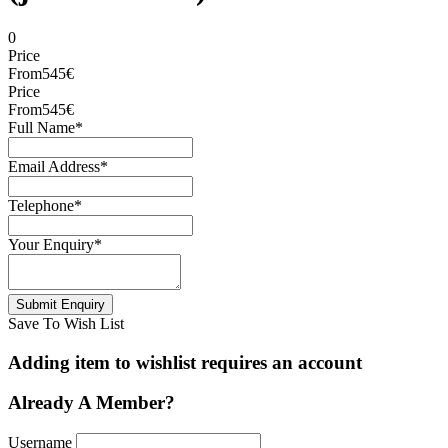
0
Price
From
545€
Price
From
545€
Full Name
*
Email Address
*
Telephone
*
Your Enquiry
*
Save To Wish List
Adding item to wishlist requires an account
Already A Member?
Username