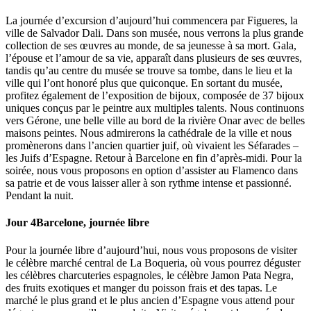
La journée d’excursion d’aujourd’hui commencera par Figueres, la
ville de Salvador Dali. Dans son musée, nous verrons la plus grande
collection de ses œuvres au monde, de sa jeunesse à sa mort. Gala,
l’épouse et l’amour de sa vie, apparaît dans plusieurs de ses œuvres,
tandis qu’au centre du musée se trouve sa tombe, dans le lieu et la
ville qui l’ont honoré plus que quiconque. En sortant du musée,
profitez également de l’exposition de bijoux, composée de 37 bijoux
uniques conçus par le peintre aux multiples talents. Nous continuons
vers Gérone, une belle ville au bord de la rivière Onar avec de belles
maisons peintes. Nous admirerons la cathédrale de la ville et nous
promènerons dans l’ancien quartier juif, où vivaient les Séfarades –
les Juifs d’Espagne. Retour à Barcelone en fin d’après-midi. Pour la
soirée, nous vous proposons en option d’assister au Flamenco dans
sa patrie et de vous laisser aller à son rythme intense et passionné.
Pendant la nuit.
Jour 4
Barcelone, journée libre
Pour la journée libre d’aujourd’hui, nous vous proposons de visiter
le célèbre marché central de La Boqueria, où vous pourrez déguster
les célèbres charcuteries espagnoles, le célèbre Jamon Pata Negra,
des fruits exotiques et manger du poisson frais et des tapas. Le
marché le plus grand et le plus ancien d’Espagne vous attend pour