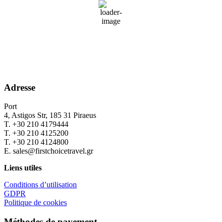
35 %
Wind Gust:
0 mph
Clouds:
0%
Sunrise:
06:34
Sunset:
20:27
Adresse
Port
4, Astigos Str, 185 31 Piraeus
Τ. +30 210 4179444
Τ. +30 210 4125200
Τ. +30 210 4124800
Ε. sales@firstchoicetravel.gr
Liens utiles
Conditions d’utilisation
GDPR
Politique de cookies
Méthodes de payement