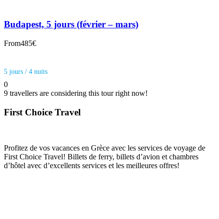
Budapest, 5 jours (février – mars)
From
485€
5 jours / 4 nuits
0
9 travellers are considering this tour right now!
First Choice Travel
Profitez de vos vacances en Grèce avec les services de voyage de
First Choice Travel!
Billets de ferry, billets d’avion et chambres
d’hôtel avec d’excellents services et les meilleures offres!
LE PIRÉE
16:32,
août 8, 2026
36
°C