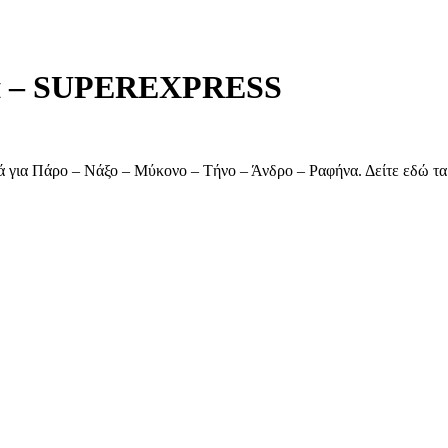
να – SUPEREXPRESS
ά για Πάρο – Νάξο – Μύκονο – Τήνο – Άνδρο – Ραφήνα. Δείτε εδώ τα 