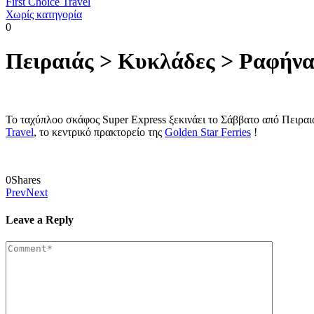
First Choice Travel
Χωρίς κατηγορία
0
Πειραιάς > Κυκλάδες > Ραφή
Το ταχύπλοο σκάφος Super Express ξεκινάει το Σάββατο από Πειραι
Travel
, το κεντρικό πρακτορείο της
Golden Star Ferries
!
0
Shares
Prev
Next
Leave a Reply