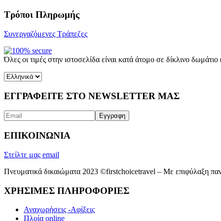
Τρόποι Πληρωμής
Συνεργαζόμενες Τράπεζες
Όλες οι τιμές στην ιστοσελίδα είναι κατά άτομο σε δίκλινο δωμάτ
Επιλέξτε
μια
γλώσσα
ΕΓΓΡΑΦΕΙΤΕ ΣΤΟ NEWSLETTER ΜΑΣ
ΕΠΙΚΟΙΝΩΝΙΑ
Στείλτε μας email
Πνευματικά δικαιώματα 2023 ©firstchoicetravel – Με επιφύλαξη πα
ΧΡΗΣΙΜΕΣ ΠΛΗΡΟΦΟΡΙΕΣ
Αναχωρήσεις -Αφίξεις
Πλοία online