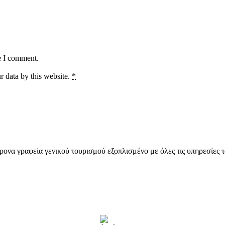
e I comment.
r data by this website.
*
ονα γραφεία γενικού τουρισμού εξοπλισμένο με όλες τις υπηρεσίες το 
ΠΕΙΡΑΙΑΣ
17:03,
7 Αυγούστου, 2026
35
°C