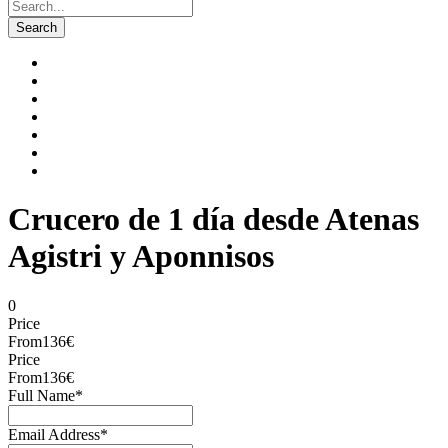
Crucero de 1 día desde Atenas
Agistri y Aponnisos
0
Price
From
136€
Price
From
136€
Full Name
*
Email Address
*