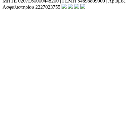
ΜΗΤΕ 0207Ε60000448200 | ΓΕΜΗ 54698809000 | Αριθμός
Ασφαλιστηρίου 2227023755