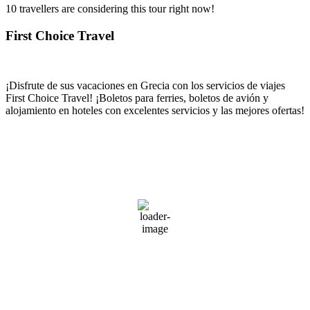
10 travellers are considering this tour right now!
First Choice Travel
¡Disfrute de sus vacaciones en Grecia con los servicios de viajes
First Choice Travel!
¡Boletos para ferries, boletos de avión y
alojamiento en hoteles con excelentes servicios y las mejores ofertas!
Καιρός Spain
PIREO
07:13,
agosto 8, 2026
28
°C
50 %
Ráfagas de viento:
0 mph
Clouds:
1%
Amanecer:
06:34
Atardecer:
20:27