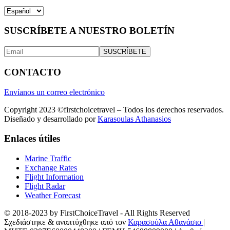
Elegir
un
idioma
SUSCRÍBETE A NUESTRO BOLETÍN
CONTACTO
Envíanos un correo electrónico
Copyright 2023 ©firstchoicetravel – Todos los derechos reservados.
Diseñado y desarrollado por
Karasoulas Athanasios
Enlaces útiles
Marine Traffic
Exchange Rates
Flight Information
Flight Radar
Weather Forecast
© 2018-2023 by FirstChoiceTravel - All Rights Reserved
Σχεδιάστηκε & αναπτύχθηκε από τον
Καρασούλα Αθανάσιο
|