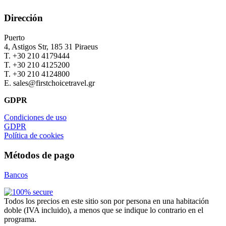
Dirección
Puerto
4, Astigos Str, 185 31 Piraeus
Τ. +30 210 4179444
Τ. +30 210 4125200
Τ. +30 210 4124800
Ε. sales@firstchoicetravel.gr
GDPR
Condiciones de uso
GDPR
Política de cookies
Métodos de pago
Bancos
Todos los precios en este sitio son por persona en una habitación
doble (IVA incluido), a menos que se indique lo contrario en el
programa.