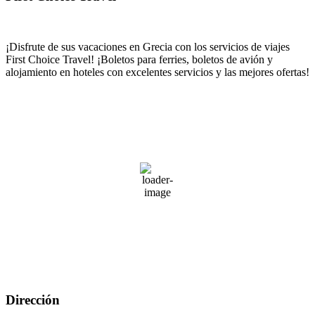
¡Disfrute de sus vacaciones en Grecia con los servicios de viajes
First Choice Travel!
¡Boletos para ferries, boletos de avión y
alojamiento en hoteles con excelentes servicios y las mejores ofertas!
Καιρός Spain
PIREO
12:20,
agosto 7, 2026
34
°C
39 %
Ráfagas de viento:
0 mph
Clouds:
0%
Amanecer:
06:33
Atardecer:
20:29
Dirección