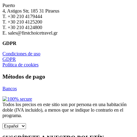
Puerto
4, Astigos Str, 185 31 Piraeus
Τ. +30 210 4179444
Τ. +30 210 4125200
Τ. +30 210 4124800
Ε. sales@firstchoicetravel.gr
GDPR
Condiciones de uso
GDPR
Política de cookies
Métodos de pago
Bancos
Todos los precios en este sitio son por persona en una habitación
doble (IVA incluido), a menos que se indique lo contrario en el
programa.
Elegir
un
idioma